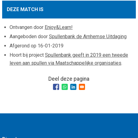
Smo
Contact
DEZE MATCH IS
Cad
Vac
Aanvraag/aanbod
Mat
Ontvangen door
Enjoy&Learn!
In 
Aanmelden nieuwsb
Aangeboden door
Spullenbank de Arnhemse Uitdaging
Vri
Afgerond op
16-01-2019
Jaa
Agenda 2026
Hoort bij project
Spullenbank geeft in 2019 een tweede
Jaa
leven aan spullen via Maatschappelijke organisaties
.
Deel deze pagina