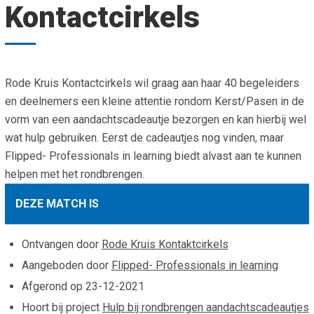
Kontactcirkels
Smo
Contact
Cad
Vac
Aanvraag/aanbod
Mat
In 
Aanmelden nieuwsb
Rode Kruis Kontactcirkels wil graag aan haar 40 begeleiders
Vri
en deelnemers een kleine attentie rondom Kerst/Pasen in de
Jaa
Agenda 2026
vorm van een aandachtscadeautje bezorgen en kan hierbij wel
wat hulp gebruiken. Eerst de cadeautjes nog vinden, maar
Jaa
Flipped- Professionals in learning biedt alvast aan te kunnen
helpen met het rondbrengen.
DEZE MATCH IS
Ontvangen door
Rode Kruis Kontaktcirkels
Aangeboden door
Flipped- Professionals in learning
Afgerond op
23-12-2021
Hoort bij project
Hulp bij rondbrengen aandachtscadeautjes