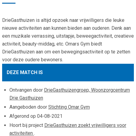
Smo
Contact
Cad
DrieGasthuizen is altijd opzoek naar vrijwilligers die leuke
Vac
Aanvraag/aanbod
Mat
nieuwe activiteiten aan kunnen bieden aan ouderen. Denk aan
In 
Aanmelden nieuwsb
een muzikale verrassing, uitstapje, beweegactiviteit, creatieve
Vri
activiteit, beauty-middag, etc. Omars Gym biedt
Jaa
Agenda 2026
DrieGasthuizen aan om een bewegingsactiviteit op te zetten
voor deze oudere bewoners.
Jaa
DEZE MATCH IS
Ontvangen door
DrieGasthuizengroep, Woonzorgcentrum
Drie Gasthuizen
Aangeboden door
Stichting Omar Gym
Afgerond op
04-08-2021
Hoort bij project
DrieGasthuizen zoekt vrijwilligers voor
activiteiten
.