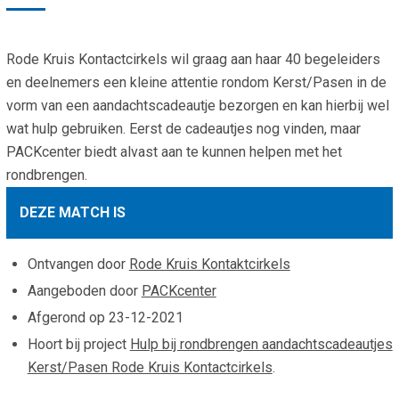
Smo
Contact
Cad
Rode Kruis Kontactcirkels wil graag aan haar 40 begeleiders
Vac
Aanvraag/aanbod
Mat
en deelnemers een kleine attentie rondom Kerst/Pasen in de
In 
Aanmelden nieuwsb
vorm van een aandachtscadeautje bezorgen en kan hierbij wel
Vri
wat hulp gebruiken. Eerst de cadeautjes nog vinden, maar
Jaa
Agenda 2026
PACKcenter biedt alvast aan te kunnen helpen met het
rondbrengen.
Jaa
DEZE MATCH IS
Ontvangen door
Rode Kruis Kontaktcirkels
Aangeboden door
PACKcenter
Afgerond op
23-12-2021
Hoort bij project
Hulp bij rondbrengen aandachtscadeautjes
Kerst/Pasen Rode Kruis Kontactcirkels
.