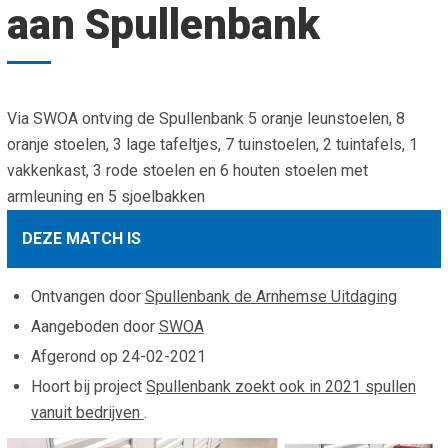
aan Spullenbank
Smo
Contact
Cad
Vac
Aanvraag/aanbod
Mat
In 
Aanmelden nieuwsb
Via SWOA ontving de Spullenbank 5 oranje leunstoelen, 8
Vri
oranje stoelen, 3 lage tafeltjes, 7 tuinstoelen, 2 tuintafels, 1
Jaa
Agenda 2026
vakkenkast, 3 rode stoelen en 6 houten stoelen met
armleuning en 5 sjoelbakken
Jaa
DEZE MATCH IS
Ontvangen door
Spullenbank de Arnhemse Uitdaging
Aangeboden door
SWOA
Afgerond op
24-02-2021
Hoort bij project
Spullenbank zoekt ook in 2021 spullen
vanuit bedrijven
.