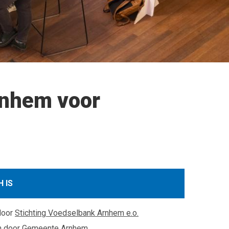
rnhem voor
 IS
door
Stichting Voedselbank Arnhem e.o.
n door
Gemeente Arnhem