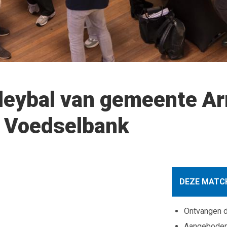
lleybal van gemeente A
de Voedselbank
DEZE MATCH
Ontvangen 
Aangebode