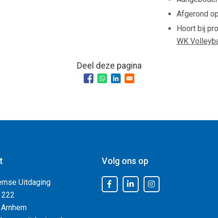
Afgerond o
Hoort bij pr
WK Volleyb
Deel deze pagina
t
Volg ons op
emse Uitdaging
 222
 Arnhem