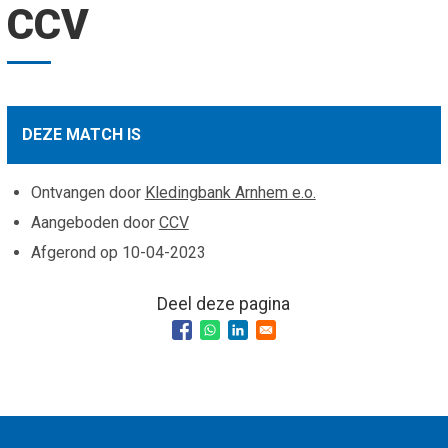
CCV
Smo
Contact
Cad
Vac
Aanvraag/aanbod
Mat
In 
Aanmelden nieuwsb
Vri
DEZE MATCH IS
Jaa
Agenda 2026
Ontvangen door
Kledingbank Arnhem e.o.
Jaa
Aangeboden door
CCV
Afgerond op
10-04-2023
Deel deze pagina