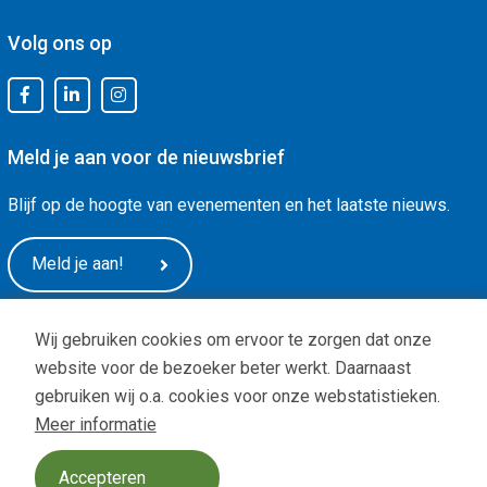
Volg ons op
Meld je aan voor de nieuwsbrief
Blijf op de hoogte van evenementen en het laatste nieuws.
Meld je aan!
Wij gebruiken cookies om ervoor te zorgen dat onze
website voor de bezoeker beter werkt. Daarnaast
gebruiken wij o.a. cookies voor onze webstatistieken.
Meer informatie
Privacy
|
ANBI status
| Copyright © -
De Arnhemse Uitdaging
Design:
BOOOM Digital
Accepteren