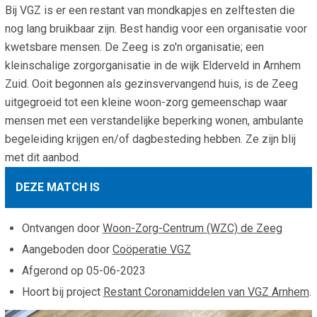
Bij VGZ is er een restant van mondkapjes en zelftesten die
Smo
Contact
nog lang bruikbaar zijn. Best handig voor een organisatie voor
Cad
kwetsbare mensen. De Zeeg is zo'n organisatie; een
Vac
Aanvraag/aanbod
Mat
kleinschalige zorgorganisatie in de wijk Elderveld in Arnhem
In 
Aanmelden nieuwsb
Zuid. Ooit begonnen als gezinsvervangend huis, is de Zeeg
Vri
uitgegroeid tot een kleine woon-zorg gemeenschap waar
Jaa
Agenda 2026
mensen met een verstandelijke beperking wonen, ambulante
begeleiding krijgen en/of dagbesteding hebben. Ze zijn blij
Jaa
met dit aanbod.
DEZE MATCH IS
Ontvangen door
Woon-Zorg-Centrum (WZC) de Zeeg
Aangeboden door
Coöperatie VGZ
Afgerond op
05-06-2023
Hoort bij project
Restant Coronamiddelen van VGZ Arnhem
.