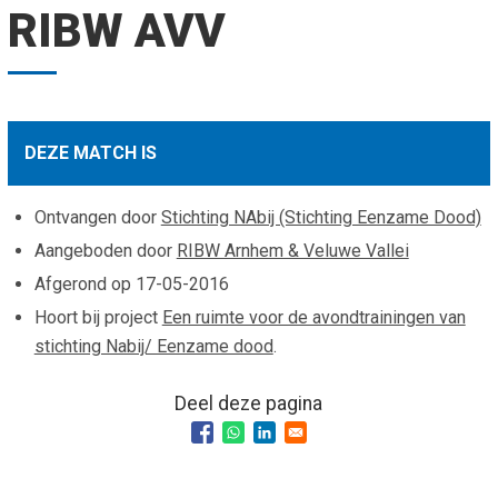
RIBW AVV
Smo
Contact
Cad
Vac
Aanvraag/aanbod
Mat
In 
Aanmelden nieuwsb
Vri
DEZE MATCH IS
Jaa
Agenda 2026
Ontvangen door
Stichting NAbij (Stichting Eenzame Dood)
Jaa
Aangeboden door
RIBW Arnhem & Veluwe Vallei
Afgerond op
17-05-2016
Hoort bij project
Een ruimte voor de avondtrainingen van
stichting Nabij/ Eenzame dood
.
Deel deze pagina