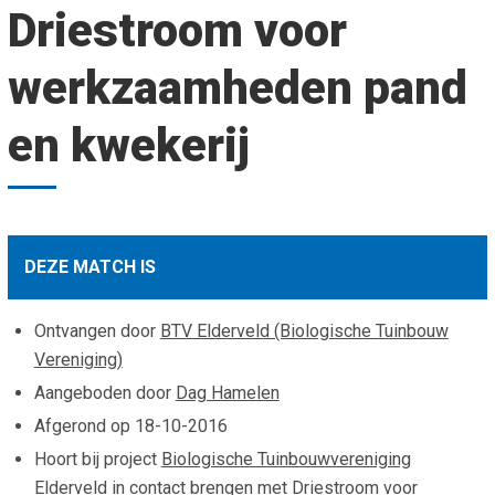
Driestroom voor
Smo
Contact
Cad
werkzaamheden pand
Vac
Aanvraag/aanbod
Mat
In 
Aanmelden nieuwsb
en kwekerij
Vri
Jaa
Agenda 2026
Jaa
DEZE MATCH IS
Ontvangen door
BTV Elderveld (Biologische Tuinbouw
Vereniging)
Aangeboden door
Dag Hamelen
Afgerond op
18-10-2016
Hoort bij project
Biologische Tuinbouwvereniging
Elderveld in contact brengen met Driestroom voor