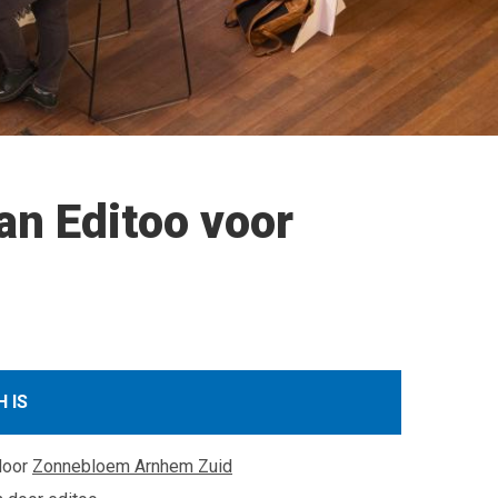
n Editoo voor
 IS
door
Zonnebloem Arnhem Zuid