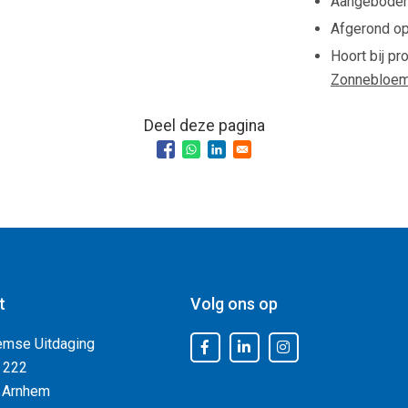
Aangebode
Afgerond o
Hoort bij pr
Zonnebloe
Deel deze pagina
t
Volg ons op
emse Uitdaging
 222
 Arnhem