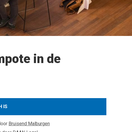
mpote in de
 IS
door
Bruisend Malburgen