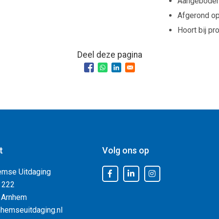
Aangebode
Afgerond o
Hoort bij pr
Deel deze pagina
t
Volg ons op
emse Uitdaging
 222
 Arnhem
hemseuitdaging.nl