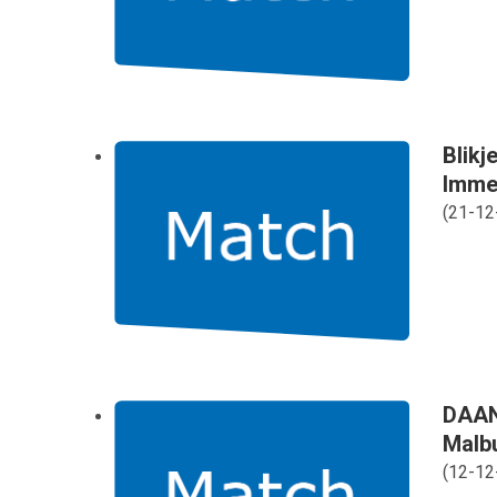
Blikj
Imme
(
21-12
DAAN 
Malb
(
12-12