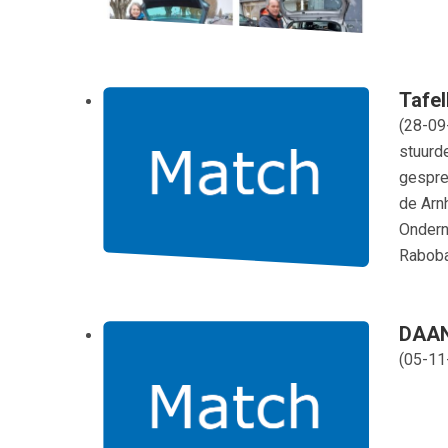
Tafel
(
28-09
stuurd
gespre
de Arn
Ondern
Raboba
DAAN 
(
05-11