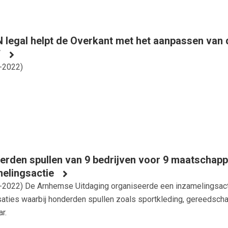
legal helpt de Overkant met het aanpassen van 
f
-2022
)
rden spullen van 9 bedrijven voor 9 maatschappel
elingsactie
-2022
) De Arnhemse Uitdaging organiseerde een inzamelingsacti
saties waarbij honderden spullen zoals sportkleding, gereedsc
r.