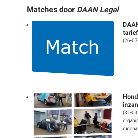
Matches door
DAAN Legal
DAAN 
tarie
(
26-07
Honde
inzam
(
31-03
organi
eigenaa