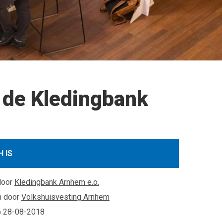
 de Kledingbank
 IS
door
Kledingbank Arnhem e.o.
n door
Volkshuisvesting Arnhem
p
28-08-2018