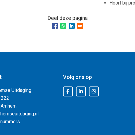
Hoort bij pr
Deel deze pagina
t
Volg ons op
emse Uitdaging
 222
 Arnhem
hemseuitdaging.nl
nnummers