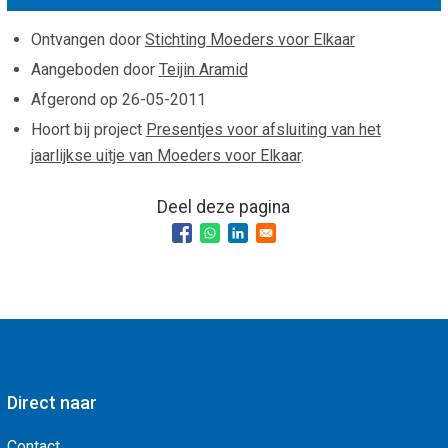
Smo
Contact
Ontvangen door
Stichting Moeders voor Elkaar
Cad
Vac
Aangeboden door
Teijin Aramid
Aanvraag/aanbod
Mat
Afgerond op
26-05-2011
In 
Aanmelden nieuwsb
Hoort bij project
Presentjes voor afsluiting van het
Vri
jaarlijkse uitje van Moeders voor Elkaar
.
Jaa
Agenda 2026
Jaa
Deel deze pagina
Direct naar
Contact