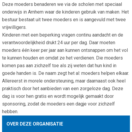
Deze moeders benaderen we via de scholen met speciaal
Smo
Contact
onderwijs in Arnhem waar de kinderen gebruik van maken. Het
Cad
bestuur bestaat uit twee moeders en is aangevuld met twee
Vac
Aanvraag/aanbod
Mat
vrijwilligers.
In 
Aanmelden nieuwsb
Kinderen met een beperking vragen continu aandacht en de
Vri
verantwoordelijkheid drukt 24 uur per dag. Daar moeten
Jaa
Agenda 2026
moeders één keer per jaar aan kunnen ontsnappen om het vol
te kunnen houden en omdat ze het verdienen. Die moeders
Jaa
komen pas aan zichzelf toe als zij weten dat hun kind in
goede handen is. De naam zegt het al: moeders helpen elkaar.
Allereerst in morele ondersteuning, maar daarnaast ook heel
praktisch door het aanbieden van een zorgeloze dag. Deze
dag is voor hen gratis en wordt mogelijk gemaakt door
sponsoring, zodat de moeders een dagje voor zichzelf
hebben.
OVER DEZE ORGANISATIE