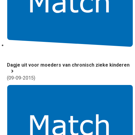
Dagje uit voor moeders van chronisch zieke kinderen
(
09-09-2015
)