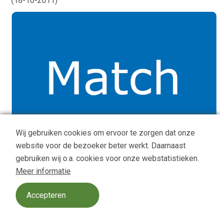
(
18-10-2011
)
Wij gebruiken cookies om ervoor te zorgen dat onze
website voor de bezoeker beter werkt. Daarnaast
gebruiken wij o.a. cookies voor onze webstatistieken.
Meer informatie
Relay maakt een website voor Moeders voor Elkaar
(
31-08-2011
)
Accepteren