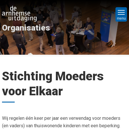
Overslaan
Hoo
en
Ni
naar
menu
Organisaties
de
Nie
Vr
inhoud
Nie
Ope
Bed
gaan
Ope
Hoe
Maa
org
Mat
Par
Stichting Moeders
Maa
Wa
Het
we
voor Elkaar
Wel
do
Win
Cri
Mat
Ov
Soc
on
Pro
Spu
Wij regelen één keer per jaar een verwendag voor moeders
Wie
Co
(en vaders) van thuiswonende kinderen met een beperking.
Lap