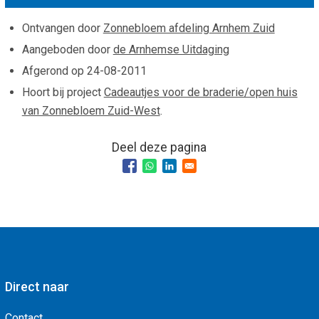
Smo
Contact
Ontvangen door
Zonnebloem afdeling Arnhem Zuid
Cad
Vac
Aangeboden door
de Arnhemse Uitdaging
Aanvraag/aanbod
Mat
Afgerond op
24-08-2011
In 
Aanmelden nieuwsb
Hoort bij project
Cadeautjes voor de braderie/open huis
Vri
van Zonnebloem Zuid-West
.
Jaa
Agenda 2026
Jaa
Deel deze pagina
Direct naar
Contact