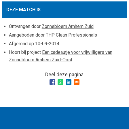
Smo
Contact
DEZE MATCH IS
Cad
Vac
Aanvraag/aanbod
Mat
Ontvangen door
Zonnebloem Arnhem Zuid
In 
Aanmelden nieuwsb
Aangeboden door
THP Clean Professionals
Vri
Afgerond op
10-09-2014
Jaa
Agenda 2026
Hoort bij project
Een cadeautje voor vrijwilligers van
Jaa
Zonnebloem Arnhem Zuid-Oost
.
Deel deze pagina