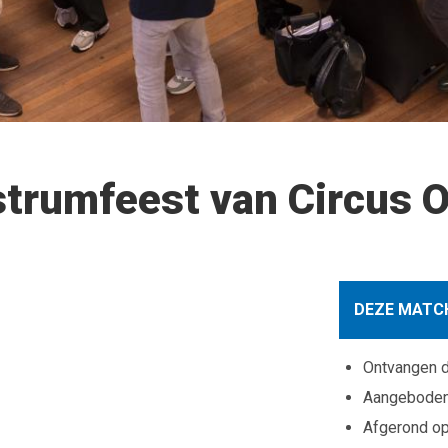
strumfeest van Circus O
DEZE MATCH
Ontvangen 
Aangebode
Afgerond o