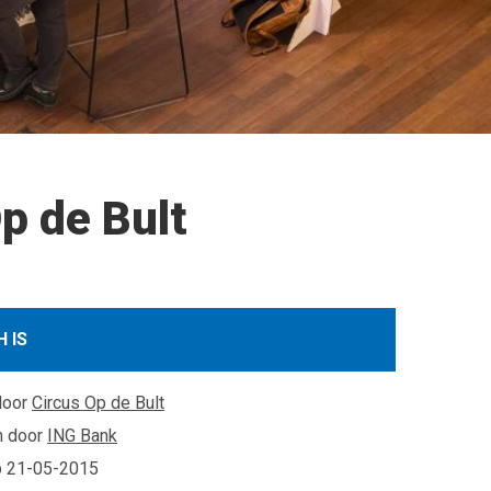
p de Bult
 IS
door
Circus Op de Bult
n door
ING Bank
p
21-05-2015