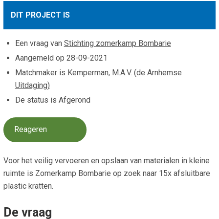
Smo
Contact
DIT PROJECT IS
Cad
Vac
Aanvraag/aanbod
Mat
Een vraag van
Stichting zomerkamp Bombarie
In 
Aanmelden nieuwsb
Aangemeld op
28-09-2021
Vri
Matchmaker is
Kemperman, M.A.V. (de Arnhemse
Jaa
Agenda 2026
Uitdaging)
Jaa
De status is Afgerond
Reageren
Voor het veilig vervoeren en opslaan van materialen in kleine
ruimte is Zomerkamp Bombarie op zoek naar 15x afsluitbare
plastic kratten.
De vraag