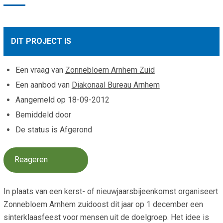
Smo
Contact
Cad
Vac
Aanvraag/aanbod
DIT PROJECT IS
Mat
In 
Aanmelden nieuwsb
Vri
Een vraag van
Zonnebloem Arnhem Zuid
Jaa
Agenda 2026
Een aanbod van
Diakonaal Bureau Arnhem
Aangemeld op
18-09-2012
Jaa
Bemiddeld door
De status is Afgerond
Reageren
In plaats van een kerst- of nieuwjaarsbijeenkomst organiseert
Zonnebloem Arnhem zuidoost dit jaar op 1 december een
sinterklaasfeest voor mensen uit de doelgroep. Het idee is