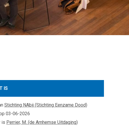
T IS
an
Stichting NAbij (Stichting Eenzame Dood)
 op
03-06-2026
 is
Perrier, M. (de Arnhemse Uitdaging)