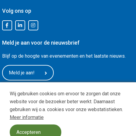
Volg ons op
Meld je aan voor de nieuwsbrief
Blijf op de hoogte van evenementen en het laatste nieuws.
Meld je aan!
Wij gebruiken cookies om ervoor te zorgen dat onze
website voor de bezoeker beter werkt. Daarnaast
gebruiken wij o.a. cookies voor onze webstatistieken.
Meer informatie
Privacy
|
ANBI status
| Copyright © -
De Arnhemse Uitdaging
Design:
BOOOM Digital
Accepteren