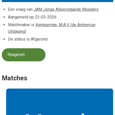
Smo
Contact
Een vraag van
JAM Jonge Alleenstaande Moeders
Cad
Aangemeld op
23-03-2026
Vac
Aanvraag/aanbod
Mat
Matchmaker is
Kemperman, M.A.V. (de Arnhemse
In 
Aanmelden nieuwsb
Uitdaging)
Vri
De status is Afgerond
Jaa
Agenda 2026
Jaa
Reageren
Matches