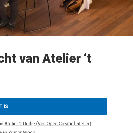
ht van Atelier ‘t
T IS
an
Atelier 't Duifje (Ver. Open Creatief atelier)
 van
Kuiper Groep