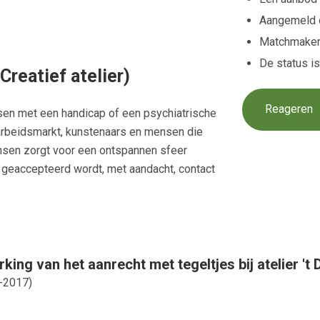
Aangemeld
Matchmaker
De status i
 Creatief atelier)
Reageren
nsen met een handicap of een psychiatrische
arbeidsmarkt, kunstenaars en mensen die
nsen zorgt voor een ontspannen sfeer
en geaccepteerd wordt, met aandacht, contact
king van het aanrecht met tegeltjes bij atelier 't 
-2017
)