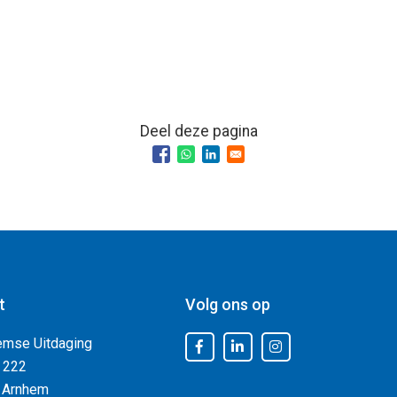
Deel deze pagina
t
Volg ons op
emse Uitdaging
 222
 Arnhem