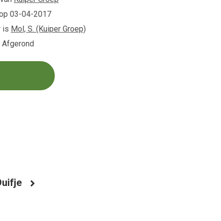
 op
03-04-2017
 is
Mol, S. (Kuiper Groep)
s Afgerond
Duifje