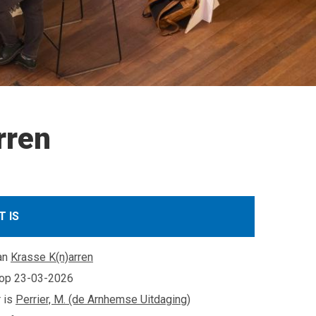
rren
T IS
an
Krasse K(n)arren
 op
23-03-2026
 is
Perrier, M. (de Arnhemse Uitdaging)