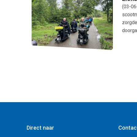
(
03-06
scootm
zorgde
doorga
Direct naar
Contac