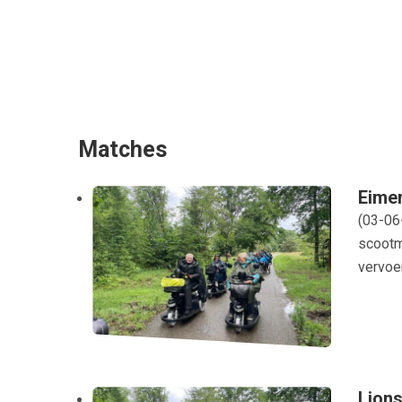
Matches
Eimer
(
03-06
scootm
vervoer
Lion