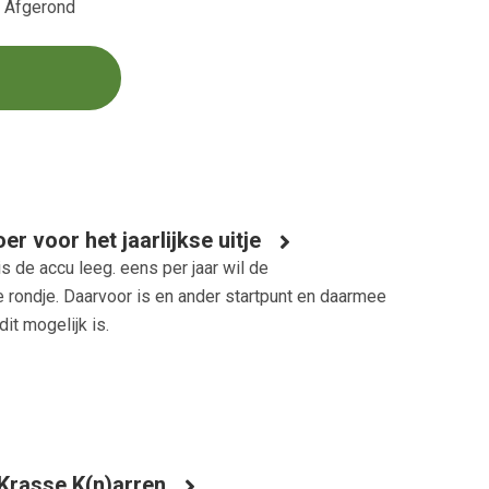
s Afgerond
er voor het jaarlijkse uitje
s de accu leeg. eens per jaar wil de
 rondje. Daarvoor is en ander startpunt en daarmee
it mogelijk is.
Krasse K(n)arren