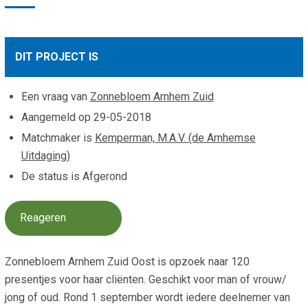
Smo
Contact
Cad
Vac
Aanvraag/aanbod
DIT PROJECT IS
Mat
In 
Aanmelden nieuwsb
Vri
Een vraag van
Zonnebloem Arnhem Zuid
Jaa
Agenda 2026
Aangemeld op
29-05-2018
Matchmaker is
Kemperman, M.A.V. (de Arnhemse
Jaa
Uitdaging)
De status is Afgerond
Reageren
Zonnebloem Arnhem Zuid Oost is opzoek naar 120
presentjes voor haar cliënten. Geschikt voor man of vrouw/
jong of oud. Rond 1 september wordt iedere deelnemer van