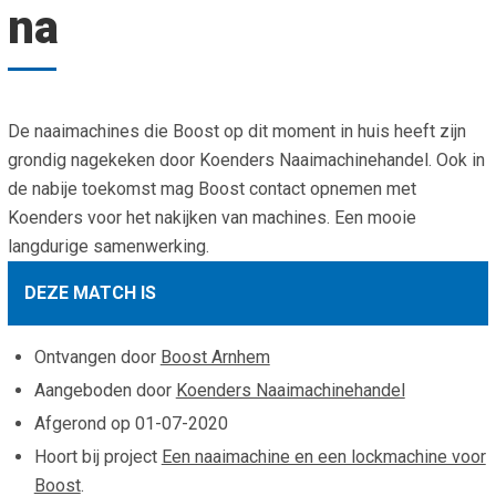
na
Smo
Contact
Cad
Vac
Aanvraag/aanbod
Mat
In 
Aanmelden nieuwsb
De naaimachines die Boost op dit moment in huis heeft zijn
Vri
grondig nagekeken door Koenders Naaimachinehandel. Ook in
Jaa
Agenda 2026
de nabije toekomst mag Boost contact opnemen met
Koenders voor het nakijken van machines. Een mooie
Jaa
langdurige samenwerking.
DEZE MATCH IS
Ontvangen door
Boost Arnhem
Aangeboden door
Koenders Naaimachinehandel
Afgerond op
01-07-2020
Hoort bij project
Een naaimachine en een lockmachine voor
Boost
.