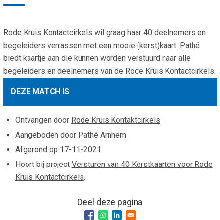
Smo
Contact
Cad
Rode Kruis Kontactcirkels wil graag haar 40 deelnemers en
Vac
Aanvraag/aanbod
Mat
begeleiders verrassen met een mooie (kerst)kaart. Pathé
In 
Aanmelden nieuwsb
biedt kaartje aan die kunnen worden verstuurd naar alle
Vri
begeleiders en deelnemers van de Rode Kruis Kontactcirkels.
Jaa
Agenda 2026
DEZE MATCH IS
Jaa
Ontvangen door
Rode Kruis Kontaktcirkels
Aangeboden door
Pathé Arnhem
Afgerond op
17-11-2021
Hoort bij project
Versturen van 40 Kerstkaarten voor Rode
Kruis Kontactcirkels
.
Deel deze pagina