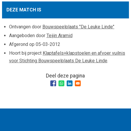
Smo
Contact
DEZE MATCH IS
Cad
Vac
Aanvraag/aanbod
Mat
Ontvangen door
Bouwspeelplaats "De Leuke Linde"
In 
Aanmelden nieuwsb
Aangeboden door
Teijin Aramid
Vri
Afgerond op
05-03-2012
Jaa
Agenda 2026
Hoort bij project
Klaptafels+klapstoelen en afvoer vuilnis
Jaa
voor Stichting Bouwspeelplaats De Leuke Linde
.
Deel deze pagina