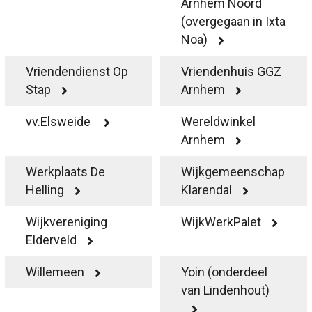
Arnhem Noord
(overgegaan in Ixta
Noa)
Vriendendienst Op
Vriendenhuis GGZ
Stap
Arnhem
vv.Elsweide
Wereldwinkel
Arnhem
Werkplaats De
Wijkgemeenschap
Helling
Klarendal
Wijkvereniging
WijkWerkPalet
Elderveld
Willemeen
Yoin (onderdeel
van Lindenhout)