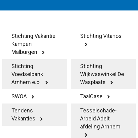
Smo
Contact
Cad
Vac
Aanvraag/aanbod
Mat
In 
Aanmelden nieuwsb
Stichting Vakantie
Stichting Vitanos
Vri
Kampen
Jaa
Agenda 2026
Malburgen
Jaa
Stichting
Stichting
Voedselbank
Wijkwaswinkel De
Arnhem e.o.
Wasplaats
SWOA
TaalOase
Tendens
Tesselschade-
Vakanties
Arbeid Adelt
afdeling Arnhem