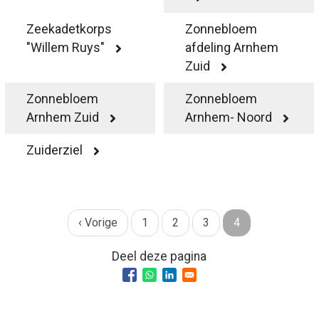
Zeekadetkorps
Zonnebloem
"Willem Ruys"
afdeling Arnhem
Zuid
Zonnebloem
Zonnebloem
Arnhem Zuid
Arnhem- Noord
Zuiderziel
Vorige
‹ Vorige
Pagina
1
Pagina
2
Pagina
3
Huidige
4
Paginatie
pagina
pagina
Deel deze pagina